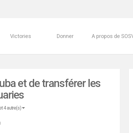
Victories
Donner
A propos de SO
ba et de transférer les
uaries
et 4 autre(s)
l