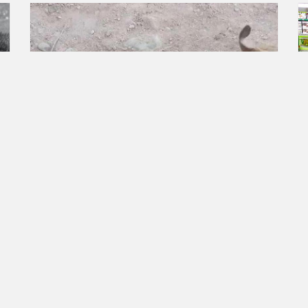
Droits des animaux
Pétition créé le Apr 6, 2023
Stop aux abbattages des chiens errants
et aux tortures infligées aux animaux.
Nous, fervents défenseurs de la protection
animale, de Tunisie et d'ailleurs, demandons
l'arrêt immédiat des abattages des chiens...
13,294 personnes ont déjà signé.
Rejoignez-
nous!