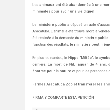
Les
animaux ont été abandonnés à une mor
minimales pour avoir une vie digne!
Le
ministère public
a déposé un acte d'accusa
Aracatuba. L'animal a été trouvé mort le vendre
été réalisée à la demande du
ministère public
fonction des résultats,
le ministère peut même
En plus du nandou, le
Hippo "Miltão", le symb
dernière. L
a mort de Nil, jaguar de 4 ans,
d
énorme pour
la
nature
et pour les personnes q
Fermez Aracatuba Zoo et transférer les an
FIRMA Y COMPARTE ESTA PETICIÓN