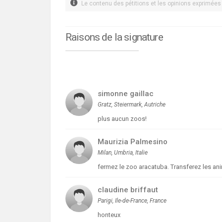
Le contenu des pétitions et les opinions exprimées i
Raisons de la signature
simonne gaillac
Gratz, Steiermark, Autriche
plus aucun zoos!
Maurizia Palmesino
Milan, Umbria, Italie
fermez le zoo aracatuba. Transferez les an
claudine briffaut
Parigi, Ile-de-France, France
honteux