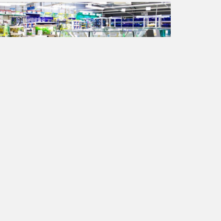
Droits des animaux
Pétition créé le Nov 17, 2022
STOP À LA VENTE D’ANIMAUX EN
ANIMALERIE
STOP À LA VENTE D'ANIMAUX EN
ANIMALERIE
12,871 personnes ont déjà signé.
Rejoignez-
nous!