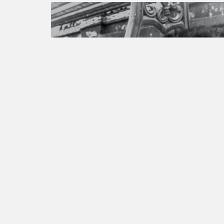
Droits des animaux
Pétition créé le Jul 17, 2023
Signez maintenant pour soutenir la
Stérilisation Gratuite !
Les chiens et les chats pullulent à Tahiti et
dans ces îles, étant régulièrement écrasés
sur les routes. Les familles sont
submergées...
2,908 personnes ont déjà signé.
Rejoignez-nous!