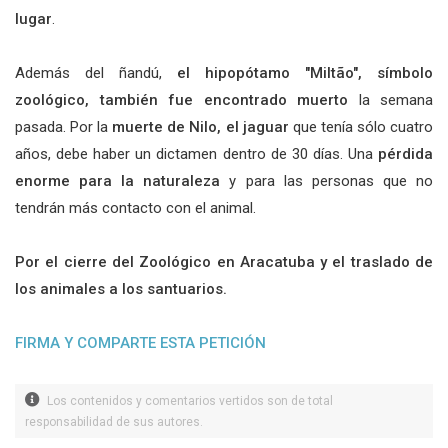
lugar
.
Además del ñandú,
el hipopótamo "Miltão", símbolo
zoológico, también fue encontrado muerto
la semana
pasada. Por la
muerte de Nilo, el jaguar
que tenía sólo cuatro
años, debe haber un dictamen dentro de 30 días. Una
pérdida
enorme para la naturaleza
y para las personas que no
tendrán más contacto con el animal.
Por el cierre del Zoológico en Aracatuba y el traslado de
los animales a los santuarios.
FIRMA Y COMPARTE ESTA PETICIÓN
Los contenidos y comentarios vertidos son de total
responsabilidad de sus autores.