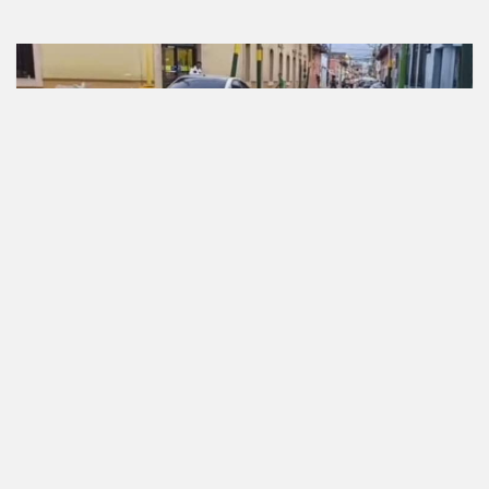
Derecho animal
Petición creada el 8 de Sep, 2023
Una campaña de esterilizacion en perros
callejeros
Es importante porque hay muchos perros que son
abandonados por sus dueños y estos son tirados a
las calles, no tienen donde pasar,...