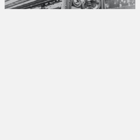
Droits des animaux
Pétition créé le Jul 17, 2023
Signez maintenant pour soutenir la Stérilisation
Gratuite !
Les chiens et les chats pullulent à Tahiti et dans ces
îles, étant régulièrement écrasés sur les routes. Les
familles sont submergées...
2,908 personnes ont déjà signé.
Rejoignez-nous!
SIGNER