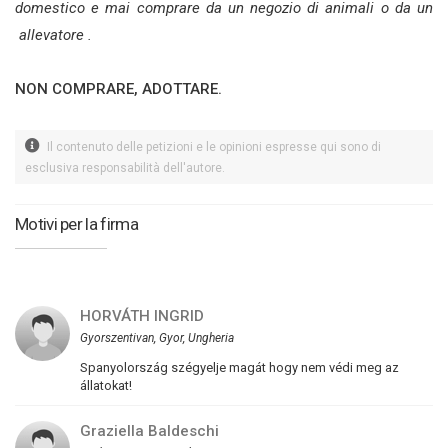
domestico e mai comprare da un negozio di animali o da un
allevatore .
NON COMPRARE, ADOTTARE.
Il contenuto delle petizioni e le opinioni espresse qui sono di
esclusiva responsabilità dell'autore.
Motivi per la firma
HORVÁTH INGRID
Gyorszentivan, Gyor, Ungheria
Spanyolország szégyelje magát hogy nem védi meg az
állatokat!
Graziella Baldeschi